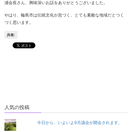
浦会長さん、興味深いお話をありがとうございました。
やはり、輪島市は伝統文化が息づく、とても素敵な地域だとつく
づく思います。
共有:
輪島地区の市政懇談会が始ま
昨日は三井地区の市政懇談会
り、初日は鵠巣地区でした。
がありました
一昨日、テレビで「速水もこ
みちのモニタリング」を見ま
した
人気の投稿
今日から、いよいよ9月議会が開会されます。