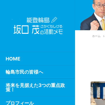
ホーム
HOME
輪島市民の皆様へ
将来を見据えた3つの重点政
策！
プロフィール