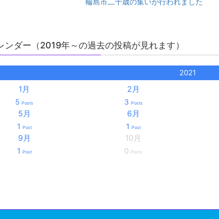
輪島市二十歳の集いが行われました
レンダー（2019年～の過去の投稿が見れます）
2021
1月
2月
5
3
Posts
Posts
5月
6月
1
1
Post
Post
9月
10月
1
0
Post
Posts