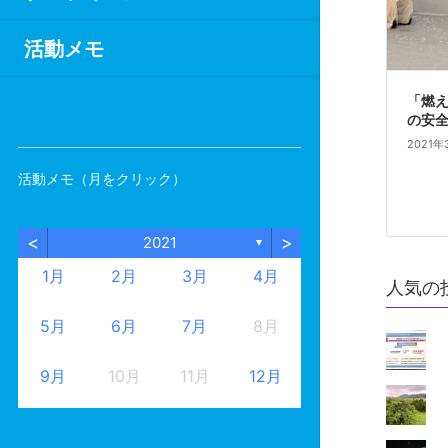
活動メモ
「燃
の安
2021年
活動メモ（月をクリック）
<
>
2021
▼
1月
2月
3月
4月
人気の
5月
6月
7月
8月
9月
10月
11月
12月