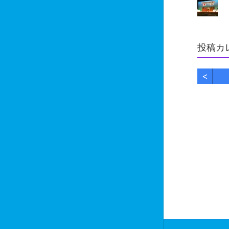
投稿カ
<
3月
3月
3月
3月
3月
3月
3月
4月
4月
4月
4月
4月
4月
4月
10
19
0
0
5
0
1
17
3
4
0
0
0
0
Posts
Posts
Posts
Posts
Post
Posts
Posts
Posts
Posts
Posts
Posts
Posts
Posts
Posts
7月
7月
7月
7月
7月
7月
7月
8月
8月
8月
8月
8月
8月
8月
4
4
0
0
0
7
0
12
3
0
0
0
5
9
Posts
Posts
Posts
Posts
Posts
Posts
Posts
Posts
Posts
Posts
Posts
Posts
Posts
Posts
11月
11月
11月
11月
11月
11月
11月
12月
12月
12月
12月
12月
12月
12月
29
3
0
0
0
0
6
31
0
0
0
0
0
2
Posts
Posts
Posts
Posts
Posts
Posts
Posts
Posts
Posts
Posts
Posts
Posts
Posts
Posts