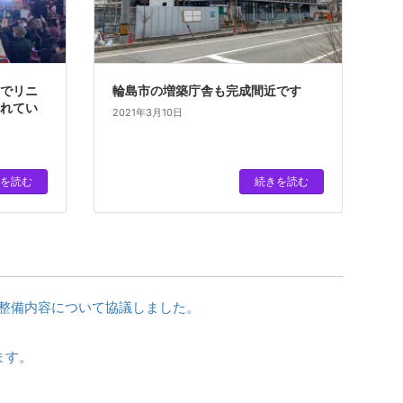
館でリニ
輪島市の増築庁舎も完成間近です
されてい
2021年3月10日
を読む
続きを読む
整備内容について協議しました。
ます。