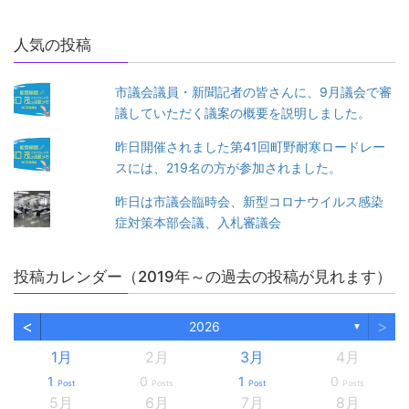
人気の投稿
市議会議員・新聞記者の皆さんに、9月議会で審
議していただく議案の概要を説明しました。
昨日開催されました第41回町野耐寒ロードレー
スには、219名の方が参加されました。
昨日は市議会臨時会、新型コロナウイルス感染
症対策本部会議、入札審議会
投稿カレンダー（2019年～の過去の投稿が見れます）
<
>
2026
▼
1月
2月
3月
4月
1
0
1
0
Post
Posts
Post
Posts
5月
6月
7月
8月