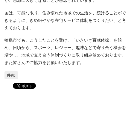
が、急激に大きくなることが懸念されています。
国は、可能な限り、住み慣れた地域での生活を、続けることがで
きるように、きめ細やかな在宅サービス体制をつくりたい、と考
えております。
輪島市でも、こうしたことを受け、「いきいき百歳体操」を始
め、日頃から、スポーツ、レジャー、趣味などで寄り合う機会を
増やし、地域で支え合う体制づくりに取り組み始めております。
また皆さんのご協力をお願いいたします。
共有:
海士地区、大屋地区の市政懇
10月から、いよいよ輪島地域
談会が開催されました。
の懇談会が始まります。
一昨日、テレビで「速水もこ
みちのモニタリング」を見ま
した