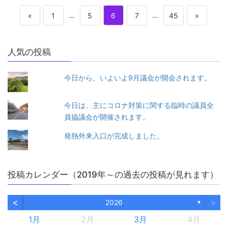
投
ペ
…
ペ
ペ
ペ
…
ペ
«
1
5
6
7
45
»
稿
ー
ー
ー
ー
ー
人気の投稿
の
ジ
ジ
ジ
ジ
ジ
ペ
今日から、いよいよ9月議会が開会されます。
ー
今日は、主にコロナ対策に関する臨時の議員全
員協議会が開催されます。
ジ
発熱外来入口が完成しました。
送
り
投稿カレンダー（2019年～の過去の投稿が見れます）
<
>
2026
▼
1月
2月
3月
4月