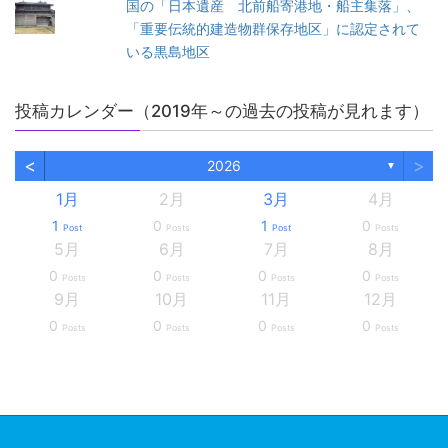
国の「日本遺産 北前船寄港地・船主集落」、
「重要伝統的建造物群保存地区」に認定されて
いる黒島地区
投稿カレンダー（2019年～の過去の投稿が見れます）
<
>
2026
▼
1月
2月
3月
4月
1
0
1
0
Post
Posts
Post
Posts
5月
6月
7月
8月
0
0
0
0
Posts
Posts
Posts
Posts
9月
10月
11月
12月
0
0
0
0
Posts
Posts
Posts
Posts