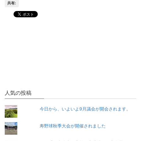
共有:
今日は高岡市で「日本海北陸
市役所に日本太鼓財団と石川
地区港湾整備促進連合会総
県太鼓連盟の役員の方々が来
会・講演会・首長意見交換
られました。
会」
石川県建設業協会、鳳輪建設
業協会の役員の皆さんが市役
所に要望に来られました。
人気の投稿
今日から、いよいよ9月議会が開会されます。
寿野球秋季大会が開催されました