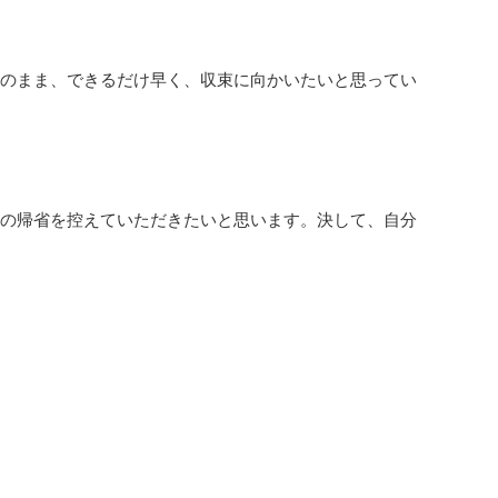
ロのまま、できるだけ早く、収束に向かいたいと思ってい
らの帰省を控えていただきたいと思います。決して、自分
た。
自民わじま 輪島商工会議所の皆さん
が、「新型コロナウイルス感染症への対