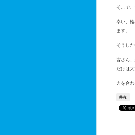
そこで、
幸い、輪
ます。
そうした
皆さん、
だけは大
力を合わ
共有:
「輪島み
役所の玄