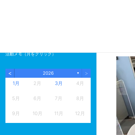
活動メモ
今、輪島
す。
また一方
おります
活動メモ（月をクリック）
<
>
2026
▼
1月
2月
3月
4月
5月
6月
7月
8月
9月
10月
11月
12月