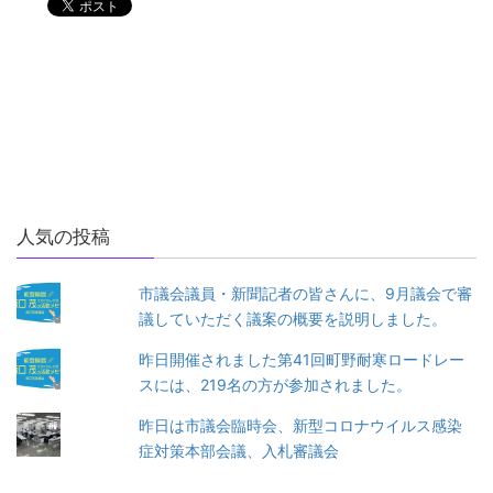
来年の大本山總持寺開創700
令和3年に、曹洞宗大本山總
年に向けて、いろいろな取組
持寺の開創700年の法要
が進められています
観光は輪島市の大切な主産業
のひとつです。
人気の投稿
市議会議員・新聞記者の皆さんに、9月議会で審
議していただく議案の概要を説明しました。
昨日開催されました第41回町野耐寒ロードレー
スには、219名の方が参加されました。
昨日は市議会臨時会、新型コロナウイルス感染
症対策本部会議、入札審議会