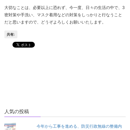
大切なことは、必要以上に恐れず、今一度、日々の生活の中で、3
密対策や手洗い、マスク着用などの対策をしっかりと行なうこと
だと思いますので、どうぞよろしくお願いいたします。
共有:
午後から輪島市新型コロナウ
新年度は厳しいスタートとな
イルス感染症対策連絡会が開
っております。
かれました。
クリスマスローズが健気に咲
いていました。春ももうすぐ
です。
人気の投稿
今年から工事を進める、防災行政無線の整備内