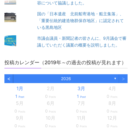
容について協議しました。
国の「日本遺産 北前船寄港地・船主集落」、
「重要伝統的建造物群保存地区」に認定されて
いる黒島地区
市議会議員・新聞記者の皆さんに、9月議会で審
議していただく議案の概要を説明しました。
投稿カレンダー（2019年～の過去の投稿が見れます）
<
>
2026
▼
1月
2月
3月
4月
1
0
1
0
Post
Posts
Post
Posts
5月
6月
7月
8月
0
0
0
0
Posts
Posts
Posts
Posts
9月
10月
11月
12月
0
0
0
0
Posts
Posts
Posts
Posts